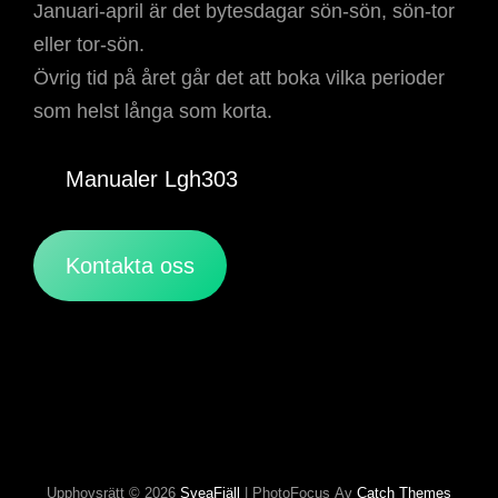
Januari-april är det bytesdagar sön-sön, sön-tor
eller tor-sön.
Övrig tid på året går det att boka vilka perioder
som helst långa som korta.
Manualer Lgh303
Kontakta oss
Upphovsrätt © 2026
SveaFjäll
|
PhotoFocus Av
Catch Themes